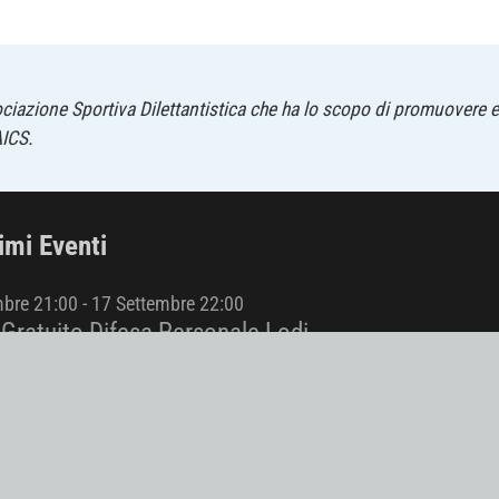
iazione Sportiva Dilettantistica che ha lo scopo di promuovere e
AICS.
imi Eventi
mbre 21:00
-
17 Settembre 22:00
Gratuito Difesa Personale Lodi
mbre 21:00
-
17 Settembre 22:00
Gratuito Difesa Personale Busto Arsizio
embre 9:00
-
20 Settembre 18:00