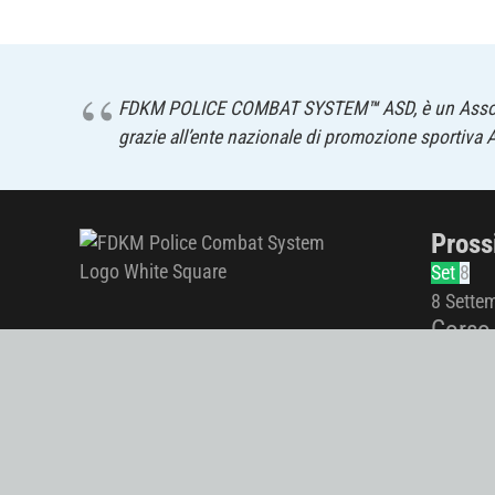
FDKM POLICE COMBAT SYSTEM
™
ASD, è un Assoc
grazie all’ente nazionale di promozione sportiva 
Pross
Set
8
8 Sette
Corso 
Set
8
8 Sette
Corso 
Set
18
18 Sett