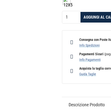
Toppa
AGGIUNGI AL C
Ricamata
Termoadesiva
Krav
Maga
Consegna con Poste It
Info Spedizioni
Skm
Sport
Pagamenti Sicuri
(paga
quantità
Info Pagamenti
Acquista la taglia corr
Guida Taglie
Descrizione Prodotto