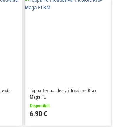
dwide
Toppa Termoadesiva Tricolore Krav
Toppa 
Maga F…
Com…
Disponibili
Disponi
6,90
€
6,9