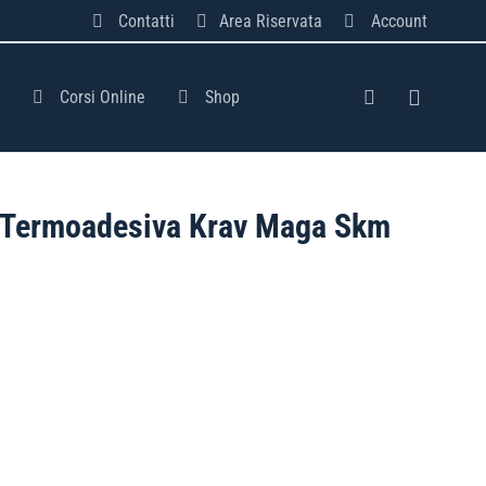
Contatti
Area Riservata
Account
Corsi Online
Shop
 Termoadesiva Krav Maga Skm