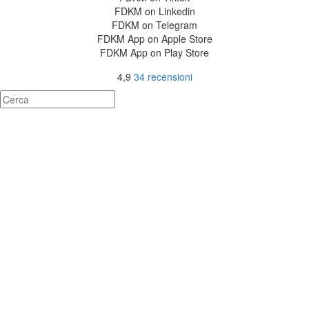
FDKM on Linkedin
FDKM on Telegram
FDKM App on Apple Store
FDKM App on Play Store
4,9
34 recensioni
Accedi
La password deve essere composta da
almeno 8 caratteri, tra numeri e lettere, e contenere almeno 1 lettera
maiuscola
Acconsento al trattamento dei miei dati personali. Leggi la nostra
privacy policy per maggiori informazioni su come trattiamo i tuoi dati
personali.
Informativa sulla privacy