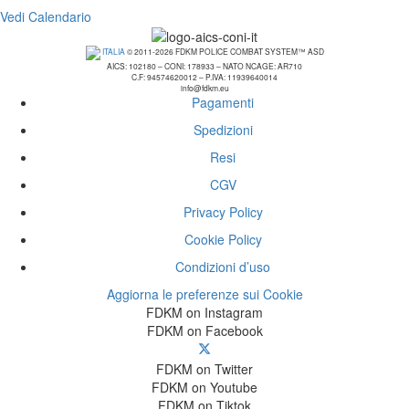
Vedi Calendario
ITALIA
© 2011-2026 FDKM POLICE COMBAT SYSTEM™ ASD
AICS: 102180 – CONI: 178933 – NATO NCAGE: AR710
C.F: 94574620012 – P.IVA: 11939640014
info@fdkm.eu
Pagamenti
Spedizioni
Resi
CGV
Privacy Policy
Cookie Policy
Condizioni d’uso
Aggiorna le preferenze sui Cookie
FDKM on Instagram
FDKM on Facebook
FDKM on Twitter
FDKM on Youtube
FDKM on Tiktok