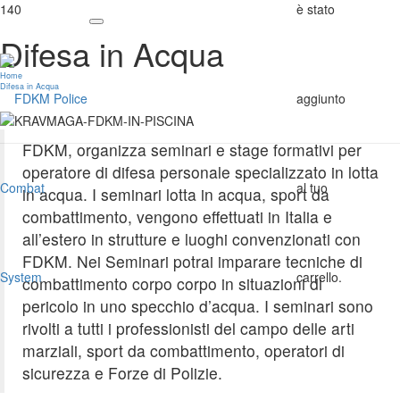
è stato
Difesa in Acqua
Home
Difesa in Acqua
aggiunto
FDKM, organizza seminari e stage formativi per
operatore di difesa personale specializzato in lotta
al tuo
in acqua. I seminari lotta in acqua, sport da
combattimento, vengono effettuati in Italia e
all’estero in strutture e luoghi convenzionati con
FDKM. Nei Seminari potrai imparare tecniche di
carrello.
combattimento corpo corpo in situazioni di
pericolo in uno specchio d’acqua. I seminari sono
rivolti a tutti i professionisti del campo delle arti
marziali, sport da combattimento, operatori di
sicurezza e Forze di Polizie.