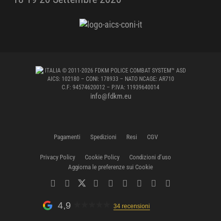
ITALIA
© 2011-2026 FDKM POLICE COMBAT SYSTEM™ ASD
AICS: 102180 – CONI: 178933 – NATO NCAGE: AR710
C.F: 94574620012 – P.IVA: 11939640014
info@fdkm.eu
Pagamenti
Spedizioni
Resi
CGV
Privacy Policy
Cookie Policy
Condizioni d’uso
Aggiorna le preferenze sui Cookie
4,9
34 recensioni