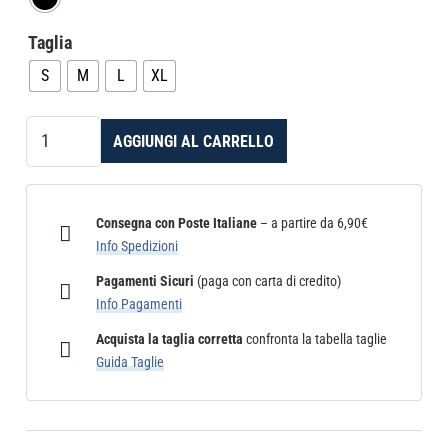
Taglia
S
M
L
XL
Guanti
AGGIUNGI AL CARRELLO
MMA
Skm
Sport
Serie
Consegna con Poste Italiane
– a partire da 6,90€
Ring
Info Spedizioni
quantità
Pagamenti Sicuri
(paga con carta di credito)
Info Pagamenti
Acquista la taglia corretta
confronta la tabella taglie
Guida Taglie