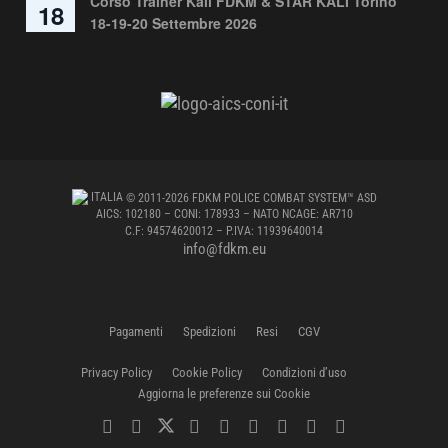
Corso Trainer Kali FDKM & STAR KALI Torino
18
18-19-20 Settembre 2026
ITALIA
© 2011-2026 FDKM POLICE COMBAT SYSTEM™ ASD
AICS: 102180 – CONI: 178933 – NATO NCAGE: AR710
C.F: 94574620012 – P.IVA: 11939640014
info@fdkm.eu
Pagamenti
Spedizioni
Resi
CGV
Privacy Policy
Cookie Policy
Condizioni d’uso
Aggiorna le preferenze sui Cookie