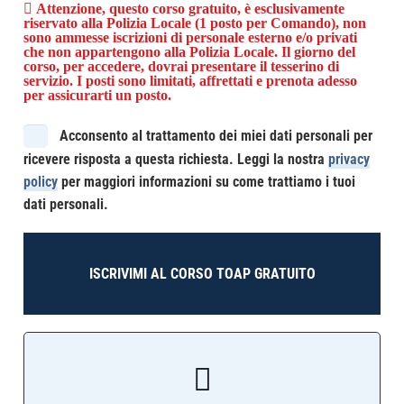
Attenzione, questo corso gratuito, è esclusivamente
riservato alla Polizia Locale (1 posto per Comando), non
sono ammesse iscrizioni di personale esterno e/o privati
che non appartengono alla Polizia Locale. Il giorno del
corso, per accedere, dovrai presentare il tesserino di
servizio. I posti sono limitati, affrettati e prenota adesso
per assicurarti un posto.
Acconsento al trattamento dei miei dati personali per
ricevere risposta a questa richiesta. Leggi la nostra
privacy
policy
per maggiori informazioni su come trattiamo i tuoi
dati personali.