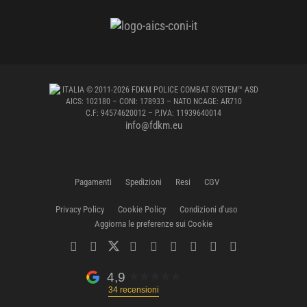
ITALIA
© 2011-2026 FDKM POLICE COMBAT SYSTEM™ ASD
AICS: 102180 – CONI: 178933 – NATO NCAGE: AR710
C.F: 94574620012 – P.IVA: 11939640014
info@fdkm.eu
Pagamenti
Spedizioni
Resi
CGV
Privacy Policy
Cookie Policy
Condizioni d’uso
Aggiorna le preferenze sui Cookie
4,9
34 recensioni