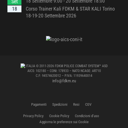
18 Settembre 9:00
-
20 Settembre 18:00
Set
18
Corso Trainer Kali FDKM & STAR KALI Torino
18-19-20 Settembre 2026
ITALIA
© 2011-2026 FDKM POLICE COMBAT SYSTEM™ ASD
AICS: 102180 – CONI: 178933 – NATO NCAGE: AR710
C.F: 94574620012 – P.IVA: 11939640014
info@fdkm.eu
Pagamenti
Spedizioni
Resi
CGV
Privacy Policy
Cookie Policy
Condizioni d’uso
Aggiorna le preferenze sui Cookie